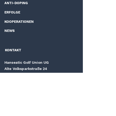
ANTI-DOPING
ERFOLGE
KOOPERATIONEN
NEWS
KONTAKT
Hanseatic Golf Union UG
Alte Volksparkstraße 24
22525 Hamburg
Tel. 040 - 227 79 60
Fax 040 - 227 78 28
Mail
management (at) hanseaticeagles.de