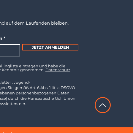
nd auf dem Laufenden bleiben.
en
JETZT ANMELDEN
ilingliste eintragen und habe die
ur Kenntnis genommen.
Datenschutz
letter „Jugend-
en Sie gemäß Art. 6 Abs. 1 lit. a DSGVO
gegebenen personenbezogenen Daten
sse) durch die Hanseatische Golf Union
sletters ein.