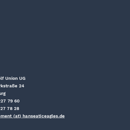
lf Union UG
rkstraße 24
urg
227 79 60
27 78 28
ment (at) hanseaticeagles.de