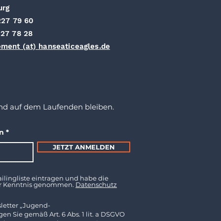
urg
227 79 60
27 78 28
ment (at) hanseaticeagles.de
nd auf dem Laufenden bleiben.
en
JETZT ANMELDEN
ilingliste eintragen und habe die
ur Kenntnis genommen.
Datenschutz
letter „Jugend-
en Sie gemäß Art. 6 Abs. 1 lit. a DSGVO