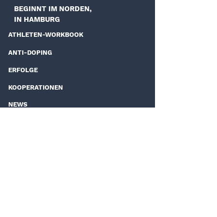
BEGINNT IM NORDEN,
IN HAMBURG
ATHLETEN-WORKBOOK
ANTI-DOPING
ERFOLGE
KOOPERATIONEN
NEWS
KONTAKT
Hanseatic Golf Union UG
Alte Volksparkstraße 24
22525 Hamburg
Tel. 040 - 227 79 60
Fax 040 - 227 78 28