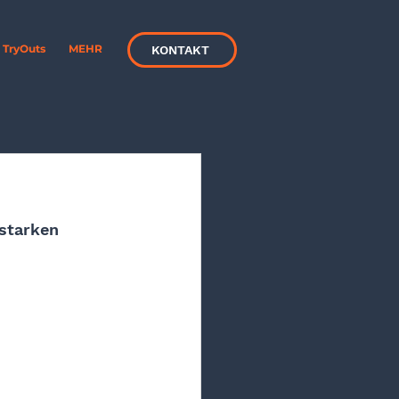
TryOuts
MEHR
KONTAKT
starken 