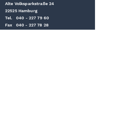
Alte Volksparkstraße 24
22525 Hamburg
Tel. 040 - 227 79 60
Fax 040 - 227 78 28
Mail
management (at) hanseaticeagles.de
Newsletter abonnieren
– und auf dem
Laufenden bleiben.
E-Mail-Adresse hier eingeben
JETZT ANMELDEN
Ich möchte mich in die Mailingliste