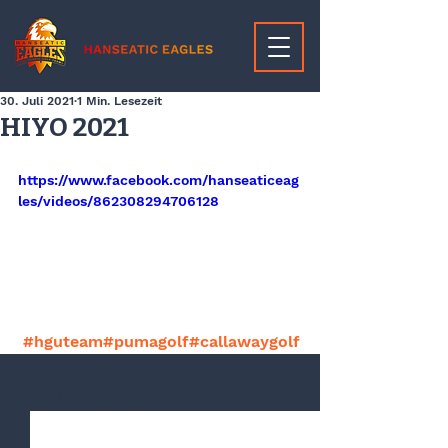
30. Juli 2021
1 Min. Lesezeit
HIYO 2021
https://www.facebook.com/hanseaticeag
les/videos/862308294706128
#hguteam
#pumagolf
#callawaygolf
Alle ansehen
Aktuelle Beiträge